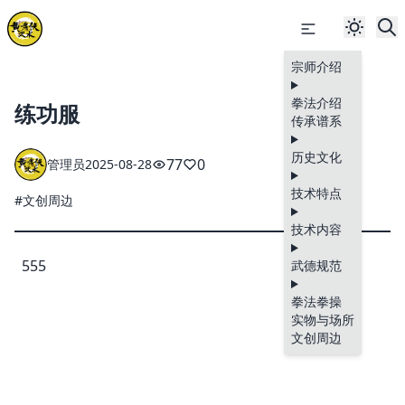
宗师介绍
拳法介绍
练功服
传承谱系
历史文化
77
0
管理员
2025-08-28
技术特点
#文创周边
技术内容
555
武德规范
拳法拳操
实物与场所
文创周边